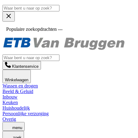
Populaire zoekopdrachten ---
Klantenservice
Winkelwagen
Wassen en drogen
Beeld & Geluid
Inbouw
Keuken
Huishoudelijk
Persoonlijke verzorging
Overig
menu
zoek