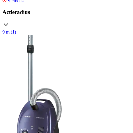
Siemens
Actieradius
9 m (1)