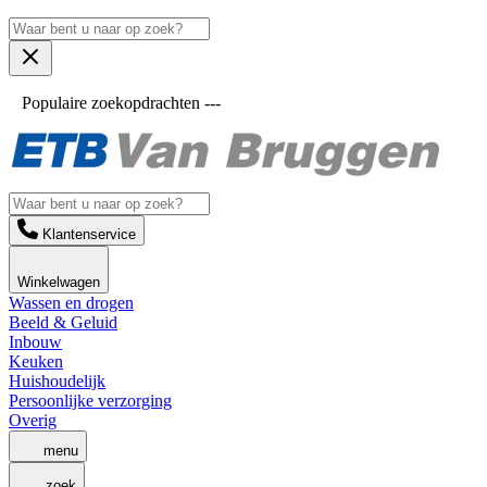
Populaire zoekopdrachten ---
Klantenservice
Winkelwagen
Wassen en drogen
Beeld & Geluid
Inbouw
Keuken
Huishoudelijk
Persoonlijke verzorging
Overig
menu
zoek