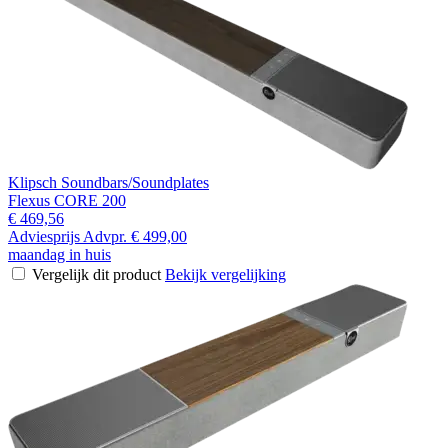
Klipsch Soundbars/Soundplates
Flexus CORE 200
€ 469,56
Adviesprijs
Advpr.
€ 499,00
maandag in huis
Vergelijk dit product
Bekijk vergelijking