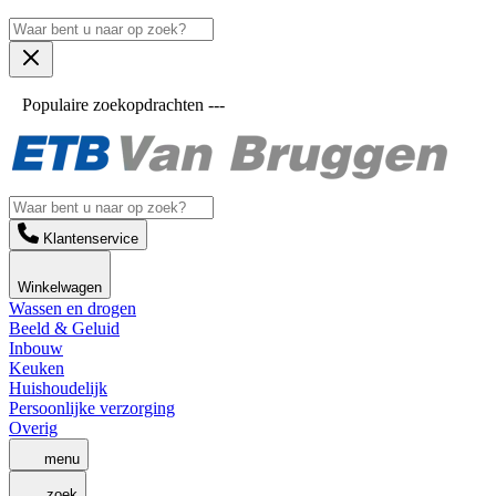
Populaire zoekopdrachten ---
Klantenservice
Winkelwagen
Wassen en drogen
Beeld & Geluid
Inbouw
Keuken
Huishoudelijk
Persoonlijke verzorging
Overig
menu
zoek