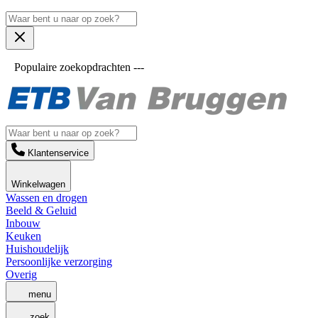
Populaire zoekopdrachten ---
Klantenservice
Winkelwagen
Wassen en drogen
Beeld & Geluid
Inbouw
Keuken
Huishoudelijk
Persoonlijke verzorging
Overig
menu
zoek