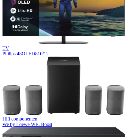
TV
Philips 48OLED810/12
Hifi componenten
We by Loewe WE. Boost