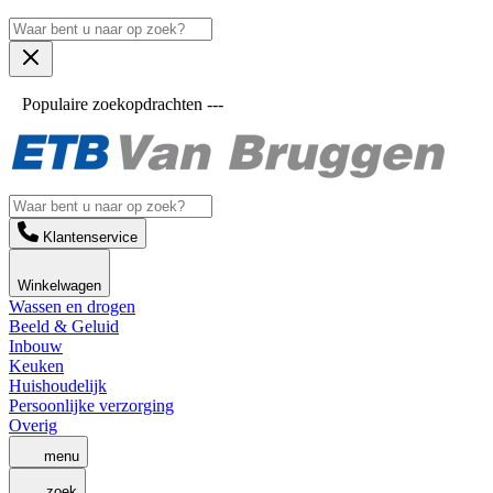
Populaire zoekopdrachten ---
Klantenservice
Winkelwagen
Wassen en drogen
Beeld & Geluid
Inbouw
Keuken
Huishoudelijk
Persoonlijke verzorging
Overig
menu
zoek