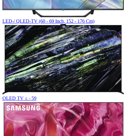
LED-/ QLED-TV (60 - 69 Inch, 152 - 176 Cm)
OLED TV ≤ - 59