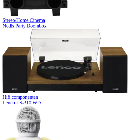
Stereo/Home Cinema
Nedis Party Boombox
Hifi componenten
Lenco LS-310 WD