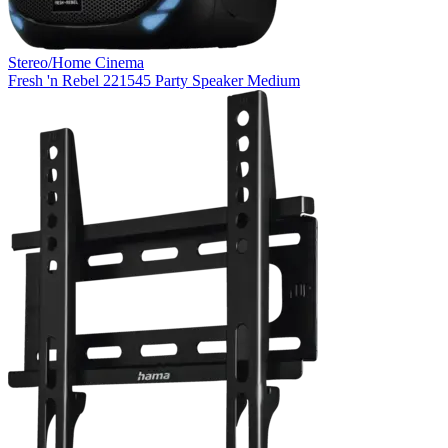
Stereo/Home Cinema
Fresh 'n Rebel 221545 Party Speaker Medium