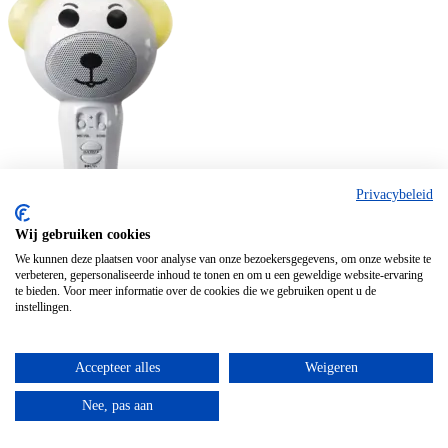
Privacybeleid
Wij gebruiken cookies
We kunnen deze plaatsen voor analyse van onze bezoekersgegevens, om onze website te
verbeteren, gepersonaliseerde inhoud te tonen en om u een geweldige website-ervaring
te bieden. Voor meer informatie over de cookies die we gebruiken opent u de
Stereo/Home Cinema
instellingen.
Lenco BMC-060WH
Accepteer alles
Weigeren
Nee, pas aan