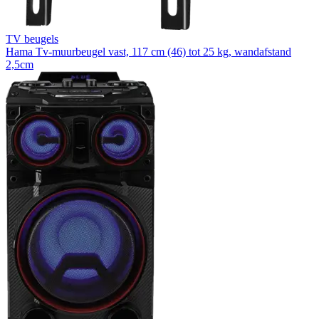
TV beugels
Hama Tv-muurbeugel vast, 117 cm (46) tot 25 kg, wandafstand
2,5cm