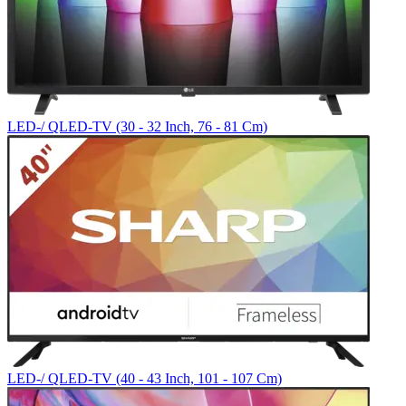
LED-/ QLED-TV (30 - 32 Inch, 76 - 81 Cm)
LED-/ QLED-TV (40 - 43 Inch, 101 - 107 Cm)