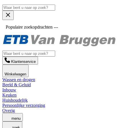
Populaire zoekopdrachten ---
Klantenservice
Winkelwagen
Wassen en drogen
Beeld & Geluid
Inbouw
Keuken
Huishoudelijk
Persoonlijke verzorging
Overig
menu
zoek