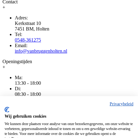
Contact
+
Adres:
Kerkstraat 10
7451 BM, Holten
Tel:
0548-361275
Email:
info@vanbruggenholten.nl
Openingstijden
+
Ma:
13:30 - 18:00
Di:
08:30 - 18:00
Wo:
Privacybeleid
08:30 - 18:00
Do:
08:30 - 20:00
Wij gebruiken cookies
Vr:
We kunnen deze plaatsen voor analyse van onze bezoekersgegevens, om onze website te
08:30 - 18:00
verbeteren, gepersonaliseerde inhoud te tonen en om u een geweldige website-ervaring
Za:
te bieden. Voor meer informatie over de cookies die we gebruiken opent u de