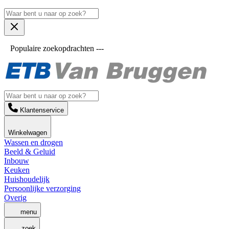
Populaire zoekopdrachten ---
Klantenservice
Winkelwagen
Wassen en drogen
Beeld & Geluid
Inbouw
Keuken
Huishoudelijk
Persoonlijke verzorging
Overig
menu
zoek