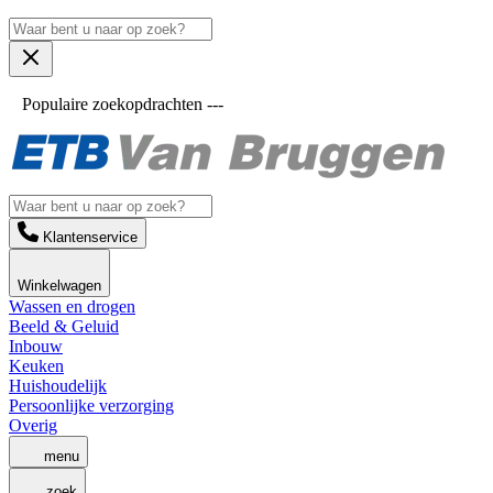
Populaire zoekopdrachten ---
Klantenservice
Winkelwagen
Wassen en drogen
Beeld & Geluid
Inbouw
Keuken
Huishoudelijk
Persoonlijke verzorging
Overig
menu
zoek