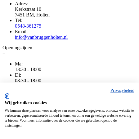
Adres:
Kerkstraat 10
7451 BM, Holten
Tel:
0548-361275
Email:
info@vanbruggenholten.nl
Openingstijden
+
Ma:
13:30 - 18:00
Di:
08:30 - 18:00
Wo:
Privacybeleid
08:30 - 18:00
Do:
08:30 - 20:00
Wij gebruiken cookies
Vr:
We kunnen deze plaatsen voor analyse van onze bezoekersgegevens, om onze website te
08:30 - 18:00
verbeteren, gepersonaliseerde inhoud te tonen en om u een geweldige website-ervaring
Za:
te bieden. Voor meer informatie over de cookies die we gebruiken opent u de
08:30 - 16:00
instellingen.
Zo:
Gesloten