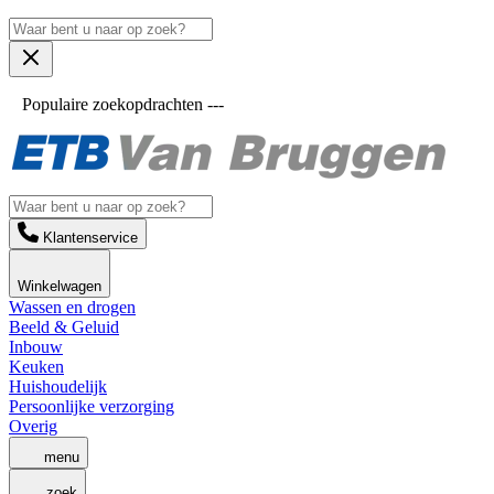
Populaire zoekopdrachten ---
Klantenservice
Winkelwagen
Wassen en drogen
Beeld & Geluid
Inbouw
Keuken
Huishoudelijk
Persoonlijke verzorging
Overig
menu
zoek