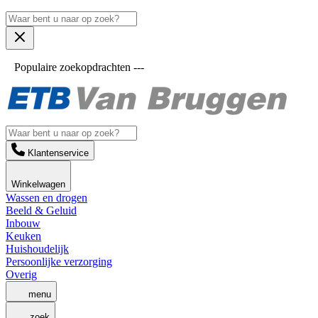
Populaire zoekopdrachten ---
Klantenservice
Winkelwagen
Wassen en drogen
Beeld & Geluid
Inbouw
Keuken
Huishoudelijk
Persoonlijke verzorging
Overig
menu
zoek