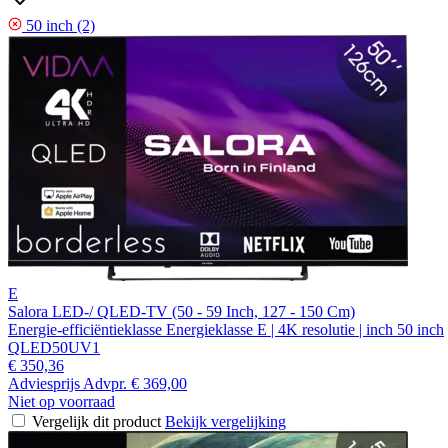
50 inch (2)
E
Salora LED-/ QLED-TV (50 - 59 Inch, 127 - 150 Cm)
Energie-efficiëntieklasse Energieklasse E | 4K resolutie | inch 50 inch
QLED50UV1
€ 350,36
Adviesprijs
Advpr.
€ 369,00
Niet op voorraad
Vergelijk dit product
Bekijk vergelijking