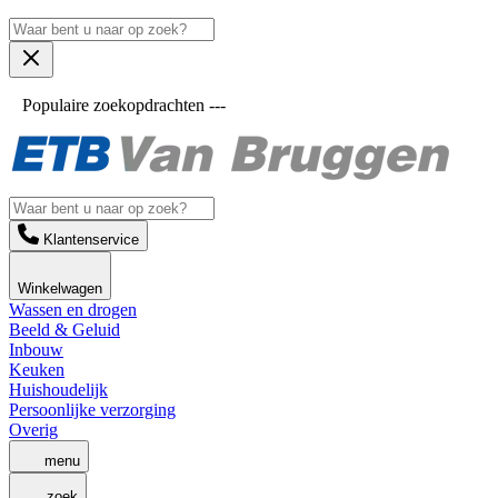
Populaire zoekopdrachten ---
Klantenservice
Winkelwagen
Wassen en drogen
Beeld & Geluid
Inbouw
Keuken
Huishoudelijk
Persoonlijke verzorging
Overig
menu
zoek