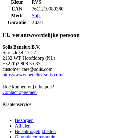
Kleur
RVS
EAN
7611210980360
Merk
Solis
Garantie
2 Jaar
EU verantwoordelijke persoon
Solis Benelux B.V.
Siriusdreef 17-27
2132 WT Hoofddorp (NL)
+32 (0)2 808 35 85
customer-care@solis.com
https://www.benelux.solis.com/
Hoe kunnen wij u helpen?
Contact opnemen
Klantenservice
+
Bezorgen
Afhalen
Betaalmogelijkheden
Garantie en reparatie