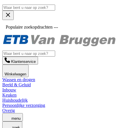
Populaire zoekopdrachten ---
Klantenservice
Winkelwagen
Wassen en drogen
Beeld & Geluid
Inbouw
Keuken
Huishoudelijk
Persoonlijke verzorging
Overig
menu
zoek