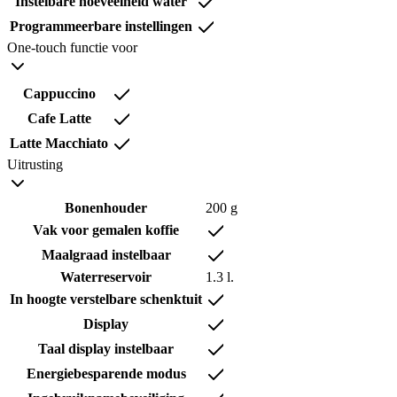
Instelbare hoeveelheid water
Programmeerbare instellingen
One-touch functie voor
Cappuccino
Cafe Latte
Latte Macchiato
Uitrusting
Bonenhouder
200 g
Vak voor gemalen koffie
Maalgraad instelbaar
Waterreservoir
1.3 l.
In hoogte verstelbare schenktuit
Display
Taal display instelbaar
Energiebesparende modus