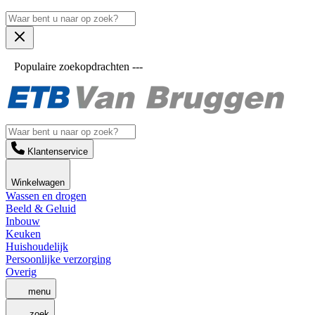
Populaire zoekopdrachten ---
Klantenservice
Winkelwagen
Wassen en drogen
Beeld & Geluid
Inbouw
Keuken
Huishoudelijk
Persoonlijke verzorging
Overig
menu
zoek