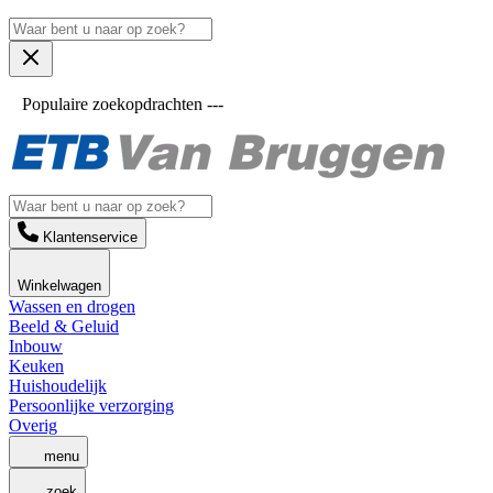
Populaire zoekopdrachten ---
Klantenservice
Winkelwagen
Wassen en drogen
Beeld & Geluid
Inbouw
Keuken
Huishoudelijk
Persoonlijke verzorging
Overig
menu
zoek