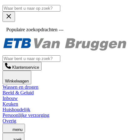
Populaire zoekopdrachten ---
Klantenservice
Winkelwagen
Wassen en drogen
Beeld & Geluid
Inbouw
Keuken
Huishoudelijk
Persoonlijke verzorging
Overig
menu
zoek