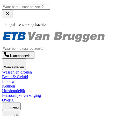
Populaire zoekopdrachten ---
Klantenservice
Winkelwagen
Wassen en drogen
Beeld & Geluid
Inbouw
Keuken
Huishoudelijk
Persoonlijke verzorging
Overig
menu
zoek