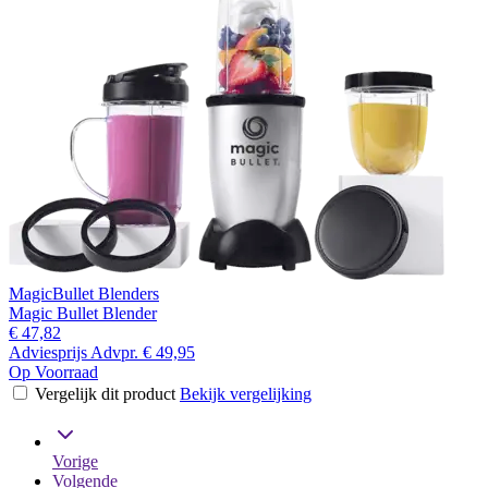
MagicBullet Blenders
Magic Bullet Blender
€ 47,82
Adviesprijs
Advpr.
€ 49,95
Op Voorraad
Vergelijk dit product
Bekijk vergelijking
Vorige
Volgende