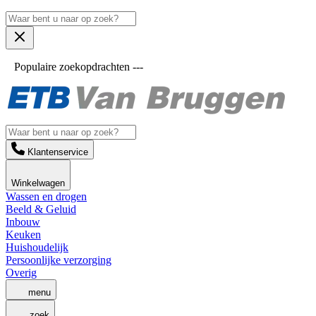
Populaire zoekopdrachten ---
Klantenservice
Winkelwagen
Wassen en drogen
Beeld & Geluid
Inbouw
Keuken
Huishoudelijk
Persoonlijke verzorging
Overig
menu
zoek