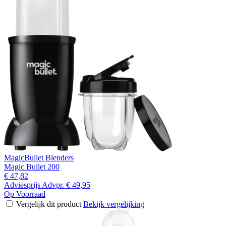
MagicBullet Blenders
Magic Bullet 200
€ 47,82
Adviesprijs
Advpr.
€ 49,95
Op Voorraad
Vergelijk dit product
Bekijk vergelijking