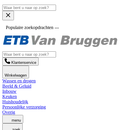
Populaire zoekopdrachten ---
Klantenservice
Winkelwagen
Wassen en drogen
Beeld & Geluid
Inbouw
Keuken
Huishoudelijk
Persoonlijke verzorging
Overig
menu
zoek