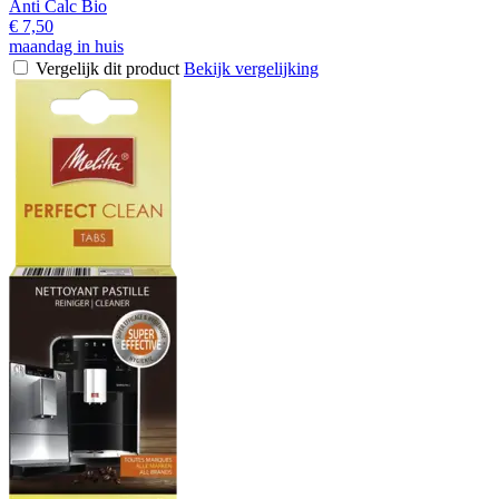
Anti Calc Bio
€ 7,50
maandag in huis
Vergelijk dit product
Bekijk vergelijking