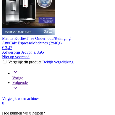
Melitta Koffie/Thee Onderhoud/Reiniging
AntiCalc EspressoMachines (2x40g)
€ 3,47
Adviesprijs
Advpr.
€ 3,95
Niet op voorraad
Vergelijk dit product
Bekijk vergelijking
Vorige
Volgende
Vergelijk wasmachines
0
Hoe kunnen wij u helpen?