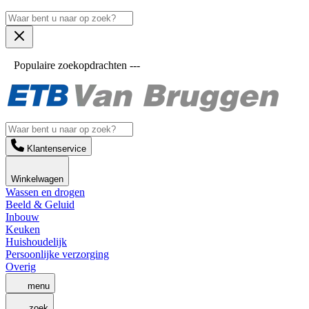
Populaire zoekopdrachten ---
Klantenservice
Winkelwagen
Wassen en drogen
Beeld & Geluid
Inbouw
Keuken
Huishoudelijk
Persoonlijke verzorging
Overig
menu
zoek