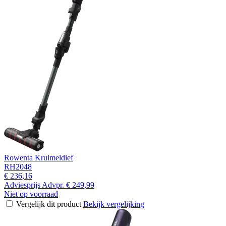
Rowenta Kruimeldief
RH2048
€ 236,16
Adviesprijs
Advpr.
€ 249,99
Niet op voorraad
Vergelijk dit product
Bekijk vergelijking