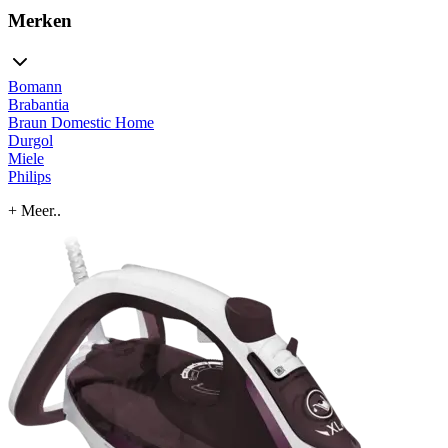
Merken
Bomann
Brabantia
Braun Domestic Home
Durgol
Miele
Philips
+ Meer..