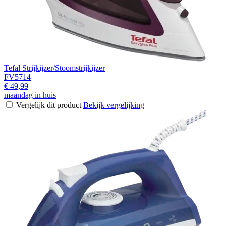
Tefal Strijkijzer/Stoomstrijkijzer
FV5714
€ 49,99
maandag in huis
Vergelijk dit product
Bekijk vergelijking