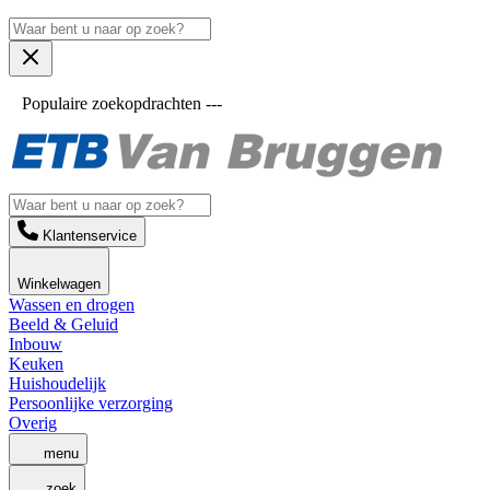
Populaire zoekopdrachten ---
Klantenservice
Winkelwagen
Wassen en drogen
Beeld & Geluid
Inbouw
Keuken
Huishoudelijk
Persoonlijke verzorging
Overig
menu
zoek