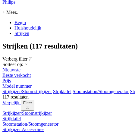
Philips
+ Meer..
Begin
Huishoudelijk
Strijken
Strijken
(117 resultaten)
Verberg filter
Sorteer op:
Nieuwste
Beste verkocht
Prijs
Model nummer
Strijkijzer/Stoomstrijkijzer
Strijktafel
Stoomstation/Stoomgenerator
St
117 resultaten
Vergelijk
Filter
Strijkijzer/Stoomstrijkijzer
Strijktafel
Stoomstation/Stoomgenerator
Strijkijzer Accessoires