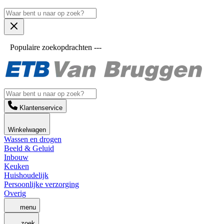
Populaire zoekopdrachten ---
Klantenservice
Winkelwagen
Wassen en drogen
Beeld & Geluid
Inbouw
Keuken
Huishoudelijk
Persoonlijke verzorging
Overig
menu
zoek