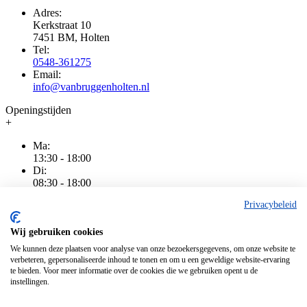
Adres:
Kerkstraat 10
7451 BM, Holten
Tel:
0548-361275
Email:
info@vanbruggenholten.nl
Openingstijden
+
Ma:
13:30 - 18:00
Di:
08:30 - 18:00
Wo:
Privacybeleid
08:30 - 18:00
Do:
08:30 - 20:00
Wij gebruiken cookies
Vr:
We kunnen deze plaatsen voor analyse van onze bezoekersgegevens, om onze website te
08:30 - 18:00
verbeteren, gepersonaliseerde inhoud te tonen en om u een geweldige website-ervaring
Za:
te bieden. Voor meer informatie over de cookies die we gebruiken opent u de
08:30 - 16:00
instellingen.
Zo:
Gesloten