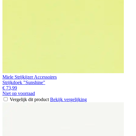
Miele Strijkijzer Accessoires
Strijkdoek "Sunshine"
€ 73,99
Niet op voorraad
Vergelijk dit product
Bekijk vergelijking