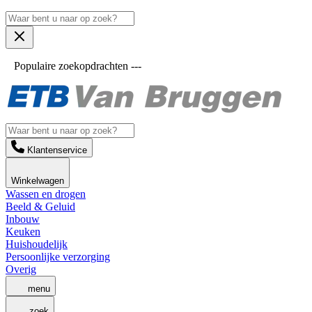
Populaire zoekopdrachten ---
Klantenservice
Winkelwagen
Wassen en drogen
Beeld & Geluid
Inbouw
Keuken
Huishoudelijk
Persoonlijke verzorging
Overig
menu
zoek