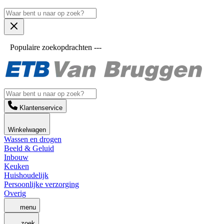
Populaire zoekopdrachten ---
Klantenservice
Winkelwagen
Wassen en drogen
Beeld & Geluid
Inbouw
Keuken
Huishoudelijk
Persoonlijke verzorging
Overig
menu
zoek