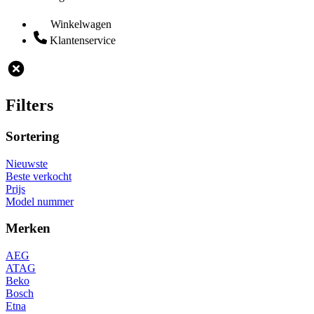
Winkelwagen
Klantenservice
Filters
Sortering
Nieuwste
Beste verkocht
Prijs
Model nummer
Merken
AEG
ATAG
Beko
Bosch
Etna