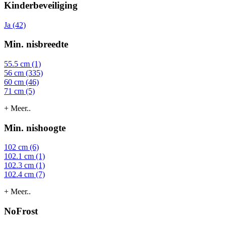
Kinderbeveiliging
Ja (42)
Min. nisbreedte
55.5 cm (1)
56 cm (335)
60 cm (46)
71 cm (5)
+ Meer..
Min. nishoogte
102 cm (6)
102.1 cm (1)
102.3 cm (1)
102.4 cm (7)
+ Meer..
NoFrost