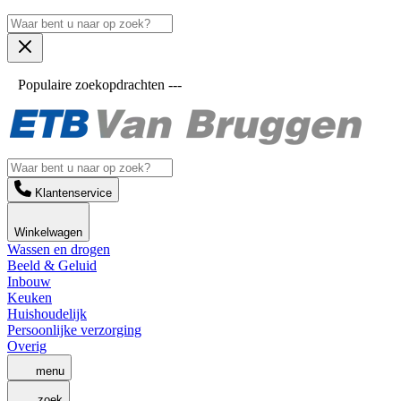
Populaire zoekopdrachten ---
Klantenservice
Winkelwagen
Wassen en drogen
Beeld & Geluid
Inbouw
Keuken
Huishoudelijk
Persoonlijke verzorging
Overig
menu
zoek