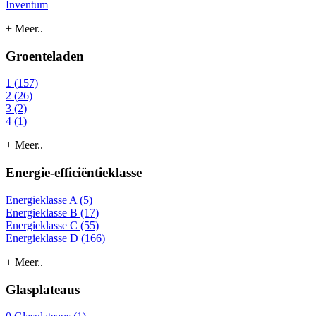
Inventum
+ Meer..
Groenteladen
1 (157)
2 (26)
3 (2)
4 (1)
+ Meer..
Energie-efficiëntieklasse
Energieklasse A (5)
Energieklasse B (17)
Energieklasse C (55)
Energieklasse D (166)
+ Meer..
Glasplateaus