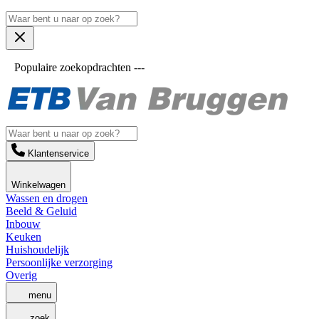
Populaire zoekopdrachten ---
Klantenservice
Winkelwagen
Wassen en drogen
Beeld & Geluid
Inbouw
Keuken
Huishoudelijk
Persoonlijke verzorging
Overig
menu
zoek