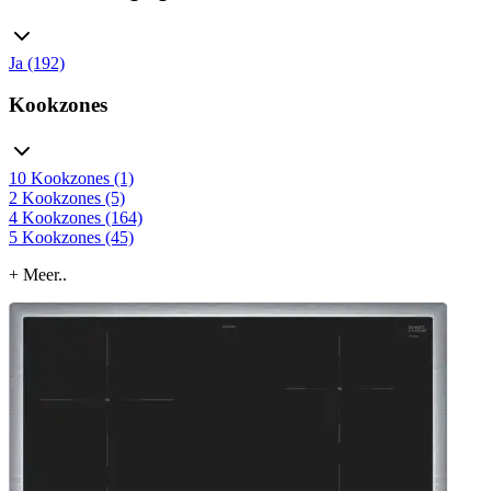
Ja (192)
Kookzones
10 Kookzones (1)
2 Kookzones (5)
4 Kookzones (164)
5 Kookzones (45)
+ Meer..