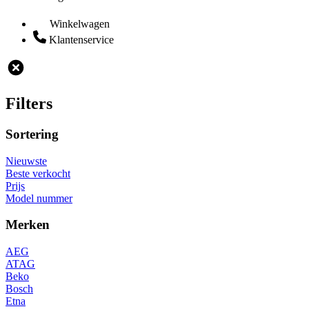
Winkelwagen
Klantenservice
Filters
Sortering
Nieuwste
Beste verkocht
Prijs
Model nummer
Merken
AEG
ATAG
Beko
Bosch
Etna