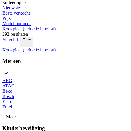
Sorteer op:
Nieuwste
Beste verkocht
Prijs
Model nummer
Kookplaat (inductie inbouw)
292 resultaten
Vergelijk
Filter
Kookplaat (inductie inbouw)
Merken
AEG
ATAG
Beko
Bosch
Etna
Fritel
+ Meer..
Kinderbeveiliging