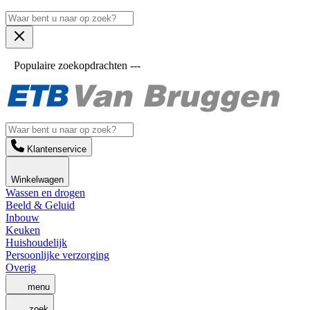
Populaire zoekopdrachten ---
Klantenservice
Winkelwagen
Wassen en drogen
Beeld & Geluid
Inbouw
Keuken
Huishoudelijk
Persoonlijke verzorging
Overig
menu
zoek