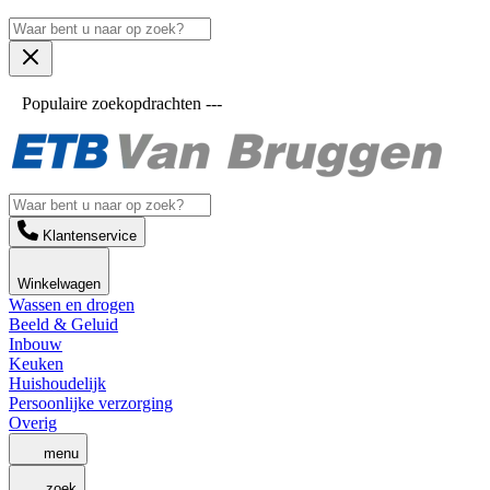
Populaire zoekopdrachten ---
Klantenservice
Winkelwagen
Wassen en drogen
Beeld & Geluid
Inbouw
Keuken
Huishoudelijk
Persoonlijke verzorging
Overig
menu
zoek