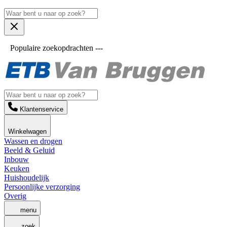
Populaire zoekopdrachten ---
Klantenservice
Winkelwagen
Wassen en drogen
Beeld & Geluid
Inbouw
Keuken
Huishoudelijk
Persoonlijke verzorging
Overig
menu
zoek