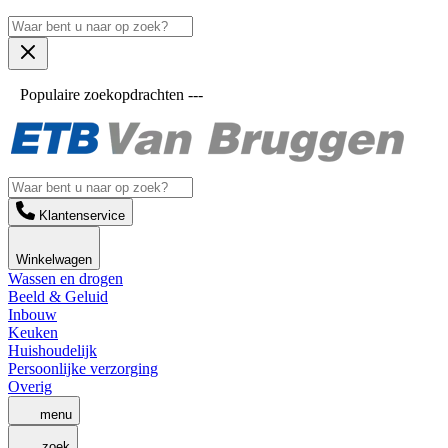
Populaire zoekopdrachten ---
Klantenservice
Winkelwagen
Wassen en drogen
Beeld & Geluid
Inbouw
Keuken
Huishoudelijk
Persoonlijke verzorging
Overig
menu
zoek