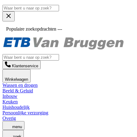
Populaire zoekopdrachten ---
Klantenservice
Winkelwagen
Wassen en drogen
Beeld & Geluid
Inbouw
Keuken
Huishoudelijk
Persoonlijke verzorging
Overig
menu
zoek