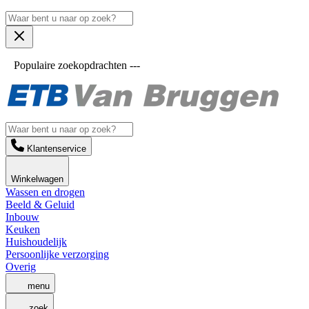
Populaire zoekopdrachten ---
Klantenservice
Winkelwagen
Wassen en drogen
Beeld & Geluid
Inbouw
Keuken
Huishoudelijk
Persoonlijke verzorging
Overig
menu
zoek