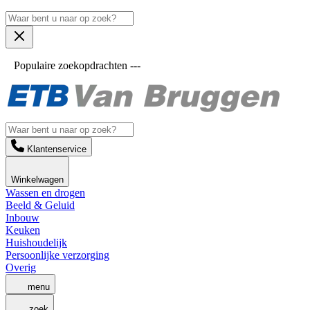
Populaire zoekopdrachten ---
Klantenservice
Winkelwagen
Wassen en drogen
Beeld & Geluid
Inbouw
Keuken
Huishoudelijk
Persoonlijke verzorging
Overig
menu
zoek