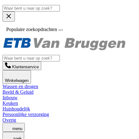
Populaire zoekopdrachten ---
Klantenservice
Winkelwagen
Wassen en drogen
Beeld & Geluid
Inbouw
Keuken
Huishoudelijk
Persoonlijke verzorging
Overig
menu
zoek