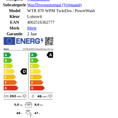
Subcategorie
Was/Droogautomaat (Vrijstaand)
Model
WTR 870 WPM TwinDos / PowerWash
Kleur
Lotuswit
EAN
4002516362777
Merk
Miele
Garantie
2 Jaar