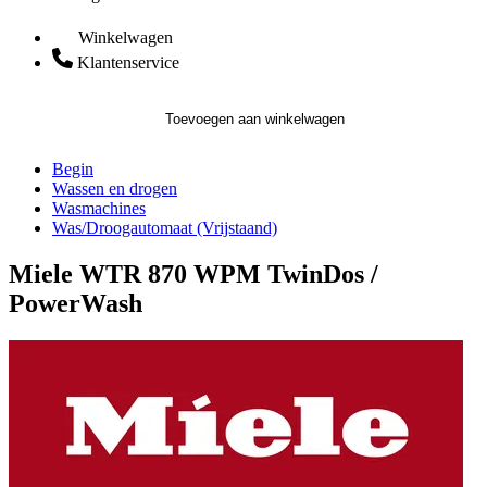
Winkelwagen
Klantenservice
Toevoegen aan winkelwagen
Begin
Wassen en drogen
Wasmachines
Was/Droogautomaat (Vrijstaand)
Miele WTR 870 WPM TwinDos /
PowerWash