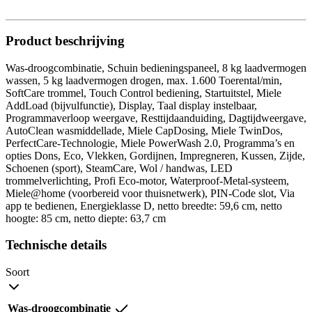
Product beschrijving
Was-droogcombinatie, Schuin bedieningspaneel, 8 kg laadvermogen
wassen, 5 kg laadvermogen drogen, max. 1.600 Toerental/min,
SoftCare trommel, Touch Control bediening, Startuitstel, Miele
AddLoad (bijvulfunctie), Display, Taal display instelbaar,
Programmaverloop weergave, Resttijdaanduiding, Dagtijdweergave,
AutoClean wasmiddellade, Miele CapDosing, Miele TwinDos,
PerfectCare-Technologie, Miele PowerWash 2.0, Programma’s en
opties Dons, Eco, Vlekken, Gordijnen, Impregneren, Kussen, Zijde,
Schoenen (sport), SteamCare, Wol / handwas, LED
trommelverlichting, Profi Eco-motor, Waterproof-Metal-systeem,
Miele@home (voorbereid voor thuisnetwerk), PIN-Code slot, Via
app te bedienen, Energieklasse D, netto breedte: 59,6 cm, netto
hoogte: 85 cm, netto diepte: 63,7 cm
Technische details
Soort
Was-droogcombinatie