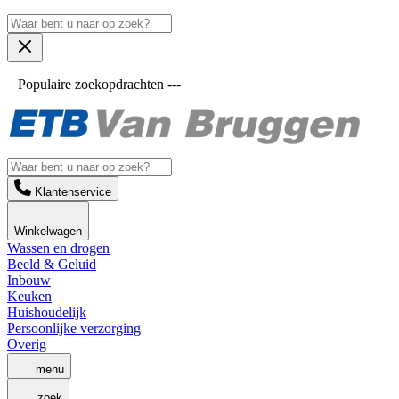
Populaire zoekopdrachten ---
Klantenservice
Winkelwagen
Wassen en drogen
Beeld & Geluid
Inbouw
Keuken
Huishoudelijk
Persoonlijke verzorging
Overig
menu
zoek