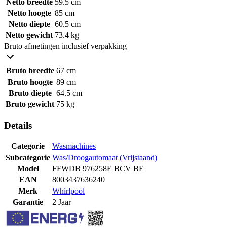
Netto breedte
59.5 cm
Netto hoogte
85 cm
Netto diepte
60.5 cm
Netto gewicht
73.4 kg
Bruto afmetingen inclusief verpakking
Bruto breedte
67 cm
Bruto hoogte
89 cm
Bruto diepte
64.5 cm
Bruto gewicht
75 kg
Details
Categorie
Wasmachines
Subcategorie
Was/Droogautomaat (Vrijstaand)
Model
FFWDB 976258E BCV BE
EAN
8003437636240
Merk
Whirlpool
Garantie
2 Jaar