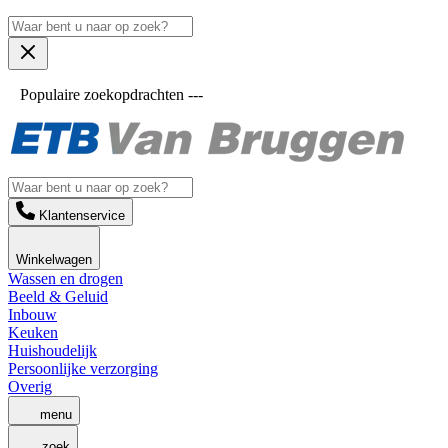
Populaire zoekopdrachten ---
Klantenservice
Winkelwagen
Wassen en drogen
Beeld & Geluid
Inbouw
Keuken
Huishoudelijk
Persoonlijke verzorging
Overig
menu
zoek