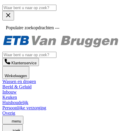
Populaire zoekopdrachten ---
Klantenservice
Winkelwagen
Wassen en drogen
Beeld & Geluid
Inbouw
Keuken
Huishoudelijk
Persoonlijke verzorging
Overig
menu
zoek