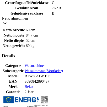
Centrifuge-efficiëntieklasse
C
Geluidsniveau
76 dB
Geluidsniveauklasse
B
Netto afmetingen
Netto breedte
60 cm
Netto hoogte
84.7 cm
Netto diepte
52 cm
Netto gewicht
60 kg
Details
Categorie
Wasmachines
Subcategorie
Wasautomaat (Voorlader)
Model
B1W8641W BE
EAN
8690842890437
Merk
Beko
Garantie
2 Jaar