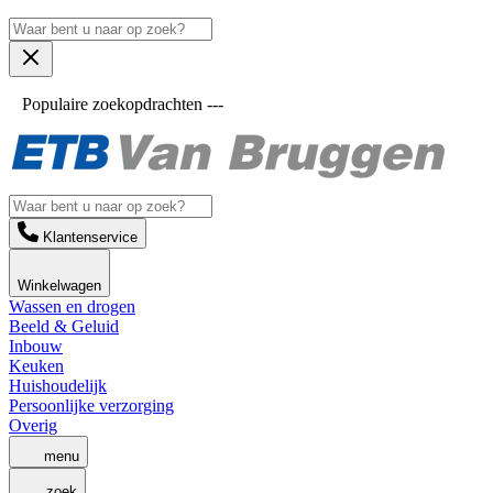
Populaire zoekopdrachten ---
Klantenservice
Winkelwagen
Wassen en drogen
Beeld & Geluid
Inbouw
Keuken
Huishoudelijk
Persoonlijke verzorging
Overig
menu
zoek