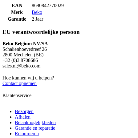
EAN
8690842770029
Merk
Beko
Garantie
2 Jaar
EU verantwoordelijke persoon
Beko Belgium NV/SA
Schalienhoevedreef 26
2800 Mechelen (BE)
+32 (0)3 8708686
sales.nl@beko.com
Hoe kunnen wij u helpen?
Contact opnemen
Klantenservice
+
Bezorgen
Afhalen
Betaalmogelijkheden
Garantie en reparatie
Retourneren