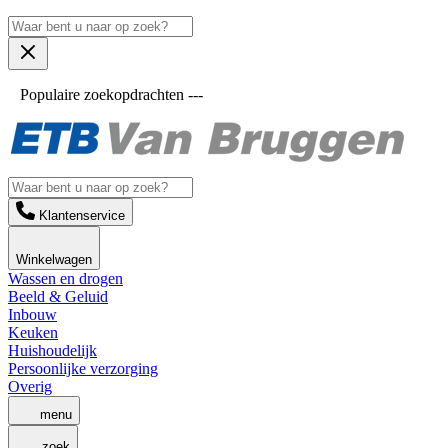
Populaire zoekopdrachten ---
Klantenservice
Winkelwagen
Wassen en drogen
Beeld & Geluid
Inbouw
Keuken
Huishoudelijk
Persoonlijke verzorging
Overig
menu
zoek