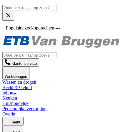
Populaire zoekopdrachten ---
Klantenservice
Winkelwagen
Wassen en drogen
Beeld & Geluid
Inbouw
Keuken
Huishoudelijk
Persoonlijke verzorging
Overig
menu
zoek