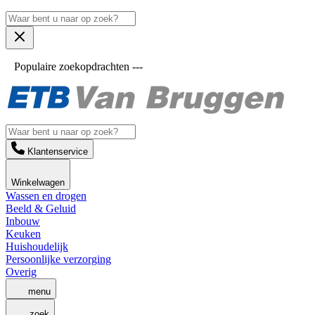
Populaire zoekopdrachten ---
Klantenservice
Winkelwagen
Wassen en drogen
Beeld & Geluid
Inbouw
Keuken
Huishoudelijk
Persoonlijke verzorging
Overig
menu
zoek