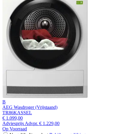
B
AEG Wasdroger (Vrijstaand)
TR86KASSEL
€ 1.099,00
Adviesprijs
Advpr.
€ 1.229,00
Op Voorraad