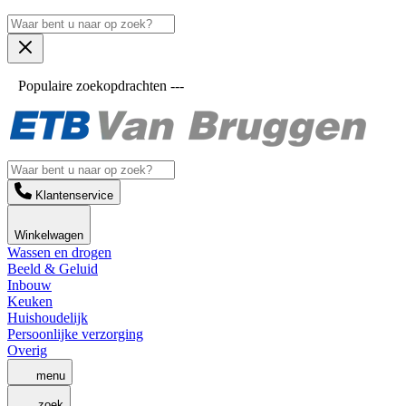
Populaire zoekopdrachten ---
Klantenservice
Winkelwagen
Wassen en drogen
Beeld & Geluid
Inbouw
Keuken
Huishoudelijk
Persoonlijke verzorging
Overig
menu
zoek