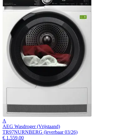
A
AEG Wasdroger (Vrijstaand)
TR97NURNBERG (leverbaar 03/26)
€ 1.559,00