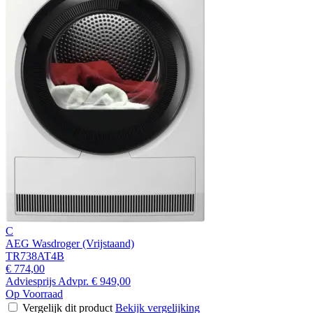
C
AEG Wasdroger (Vrijstaand)
TR738AT4B
€ 774,00
Adviesprijs
Advpr.
€ 949,00
Op Voorraad
Vergelijk dit product
Bekijk vergelijking