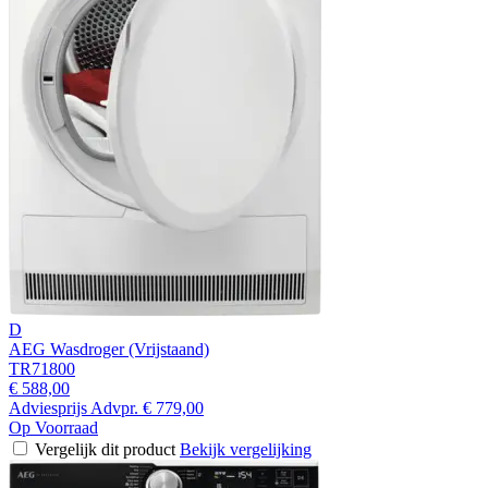
D
AEG Wasdroger (Vrijstaand)
TR71800
€ 588,00
Adviesprijs
Advpr.
€ 779,00
Op Voorraad
Vergelijk dit product
Bekijk vergelijking