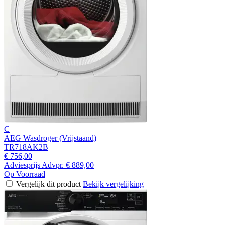
C
AEG Wasdroger (Vrijstaand)
TR718AK2B
€ 756,00
Adviesprijs
Advpr.
€ 889,00
Op Voorraad
Vergelijk dit product
Bekijk vergelijking