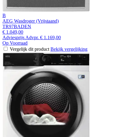
B
AEG Wasdroger (Vrijstaand)
TR97BADEN
€ 1.049,00
Adviesprijs
Advpr.
€ 1.169,00
Op Voorraad
Vergelijk dit product
Bekijk vergelijking