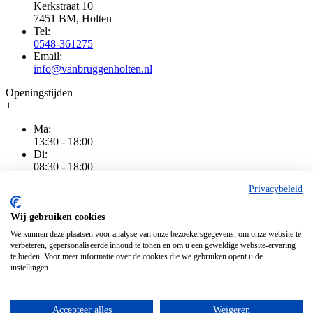
Kerkstraat 10
7451 BM, Holten
Tel:
0548-361275
Email:
info@vanbruggenholten.nl
Openingstijden
+
Ma:
13:30 - 18:00
Di:
08:30 - 18:00
Wo:
Privacybeleid
08:30 - 18:00
Do:
08:30 - 20:00
Wij gebruiken cookies
Vr:
We kunnen deze plaatsen voor analyse van onze bezoekersgegevens, om onze website te
08:30 - 18:00
verbeteren, gepersonaliseerde inhoud te tonen en om u een geweldige website-ervaring
Za:
te bieden. Voor meer informatie over de cookies die we gebruiken opent u de
08:30 - 16:00
instellingen.
Zo:
Gesloten
Accepteer alles
Weigeren