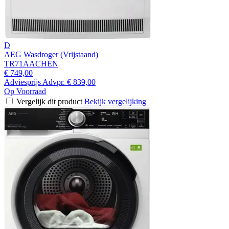
D
AEG Wasdroger (Vrijstaand)
TR71AACHEN
€ 749,00
Adviesprijs
Advpr.
€ 839,00
Op Voorraad
Vergelijk dit product
Bekijk vergelijking