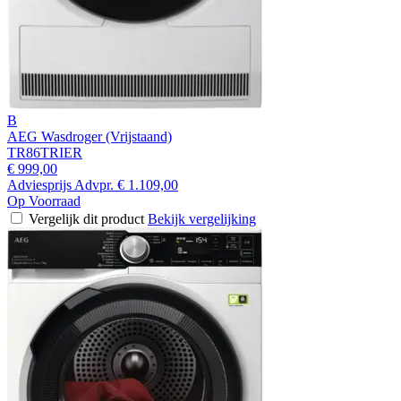
B
AEG Wasdroger (Vrijstaand)
TR86TRIER
€ 999,00
Adviesprijs
Advpr.
€ 1.109,00
Op Voorraad
Vergelijk dit product
Bekijk vergelijking