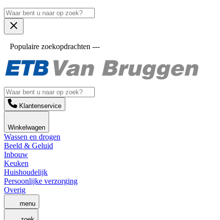
Populaire zoekopdrachten ---
Klantenservice
Winkelwagen
Wassen en drogen
Beeld & Geluid
Inbouw
Keuken
Huishoudelijk
Persoonlijke verzorging
Overig
menu
zoek