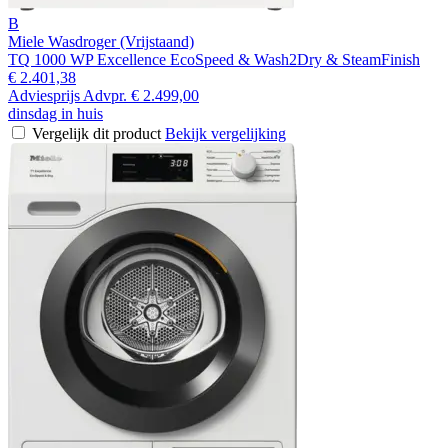
B
Miele Wasdroger (Vrijstaand)
TQ 1000 WP Excellence EcoSpeed & Wash2Dry & SteamFinish
€ 2.401,38
Adviesprijs
Advpr.
€ 2.499,00
dinsdag in huis
Vergelijk dit product
Bekijk vergelijking