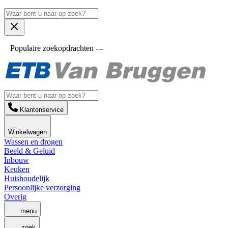
Populaire zoekopdrachten ---
Klantenservice
Winkelwagen
Wassen en drogen
Beeld & Geluid
Inbouw
Keuken
Huishoudelijk
Persoonlijke verzorging
Overig
menu
zoek