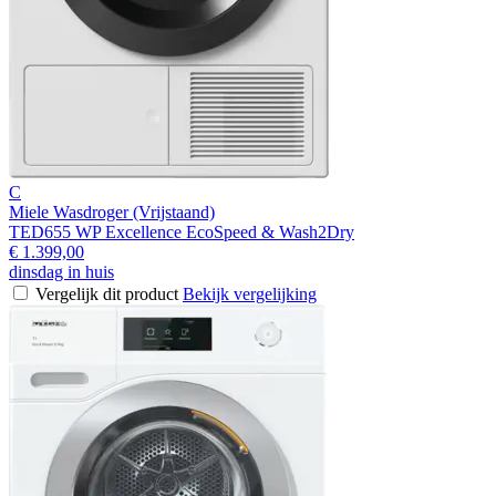
C
Miele Wasdroger (Vrijstaand)
TED655 WP Excellence EcoSpeed & Wash2Dry
€ 1.399,00
dinsdag in huis
Vergelijk dit product
Bekijk vergelijking