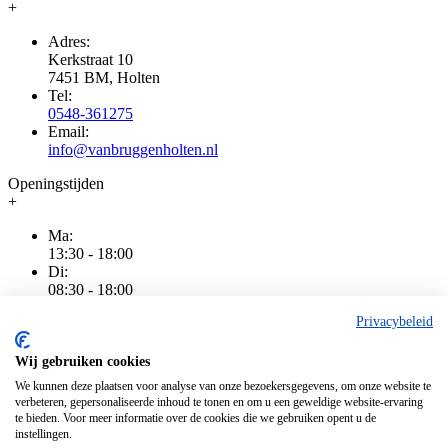
+
Adres:
Kerkstraat 10
7451 BM, Holten
Tel:
0548-361275
Email:
info@vanbruggenholten.nl
Openingstijden
+
Ma:
13:30 - 18:00
Di:
08:30 - 18:00
Wo:
Privacybeleid
08:30 - 18:00
Do:
08:30 - 20:00
Wij gebruiken cookies
Vr:
We kunnen deze plaatsen voor analyse van onze bezoekersgegevens, om onze website te
08:30 - 18:00
verbeteren, gepersonaliseerde inhoud te tonen en om u een geweldige website-ervaring
Za:
te bieden. Voor meer informatie over de cookies die we gebruiken opent u de
08:30 - 16:00
instellingen.