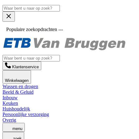
Populaire zoekopdrachten ---
Klantenservice
Winkelwagen
Wassen en drogen
Beeld & Geluid
Inbouw
Keuken
Huishoudelijk
Persoonlijke verzorging
Overig
menu
zoek