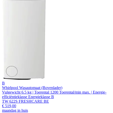
B
Whirlpool Wasautomaat (Bovenlader)
Vulgewicht 6.5 kg | Toerental 1200 Toerental/min max. | Energie-
efficiëntieklasse Energieklasse B
TW 622S FRESHCARE BE
€ 519,00
maandag in huis