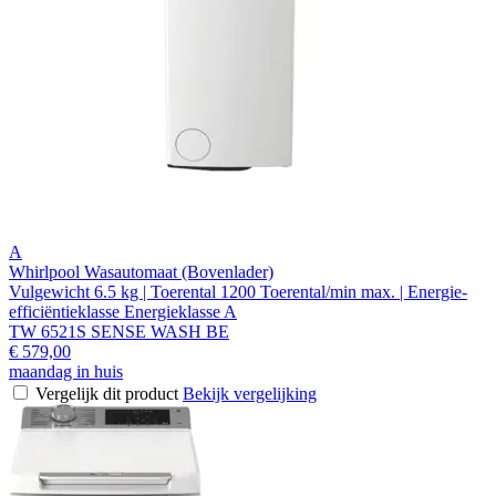
A
Whirlpool Wasautomaat (Bovenlader)
Vulgewicht 6.5 kg | Toerental 1200 Toerental/min max. | Energie-
efficiëntieklasse Energieklasse A
TW 6521S SENSE WASH BE
€ 579,00
maandag in huis
Vergelijk dit product
Bekijk vergelijking