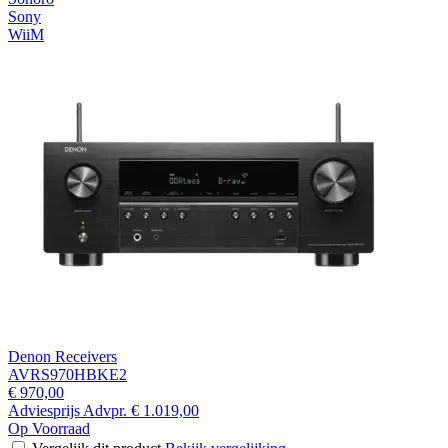
Sony
WiiM
Denon Receivers
AVRS970HBKE2
€ 970,00
Adviesprijs
Advpr.
€ 1.019,00
Op Voorraad