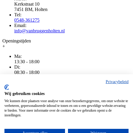
Kerkstraat 10
7451 BM, Holten
Tel:
0548-361275
Email:
info@vanbruggenholten.nl
Openingstijden
+
Ma:
13:30 - 18:00
Di:
08:30 - 18:00
Wo:
Privacybeleid
08:30 - 18:00
Do:
08:30 - 20:00
Wij gebruiken cookies
Vr:
We kunnen deze plaatsen voor analyse van onze bezoekersgegevens, om onze website te
08:30 - 18:00
verbeteren, gepersonaliseerde inhoud te tonen en om u een geweldige website-ervaring
Za:
te bieden. Voor meer informatie over de cookies die we gebruiken opent u de
08:30 - 16:00
instellingen.
Zo:
Gesloten