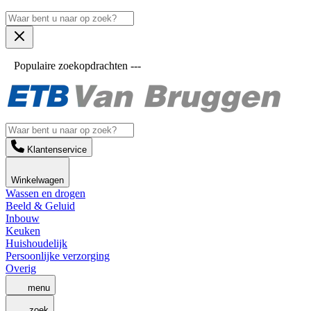
Populaire zoekopdrachten ---
Klantenservice
Winkelwagen
Wassen en drogen
Beeld & Geluid
Inbouw
Keuken
Huishoudelijk
Persoonlijke verzorging
Overig
menu
zoek