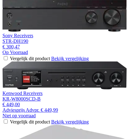
Sony Receivers
STR-DH190
€ 300,47
Op Voorraad
Vergelijk dit product
Bekijk vergelijking
Kenwood Receivers
KR-W8000SCD-B
€ 449,00
Adviesprijs
Advpr.
€ 449,99
Niet op voorraad
Vergelijk dit product
Bekijk vergelijking