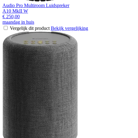
Audio Pro Multiroom Luidspreker
A10 MkII W
€ 250,00
maandag in huis
Vergelijk dit product
Bekijk vergelijking