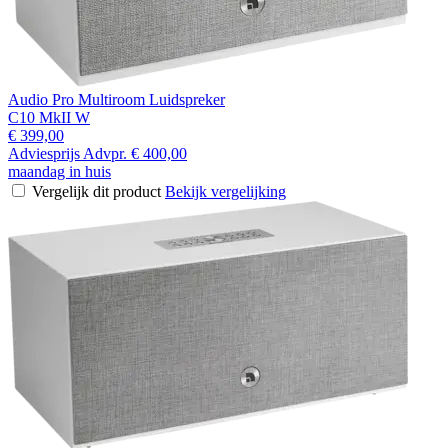
Audio Pro Multiroom Luidspreker
C10 MkII W
€ 399,00
Adviesprijs
Advpr.
€ 400,00
maandag in huis
Vergelijk dit product
Bekijk vergelijking