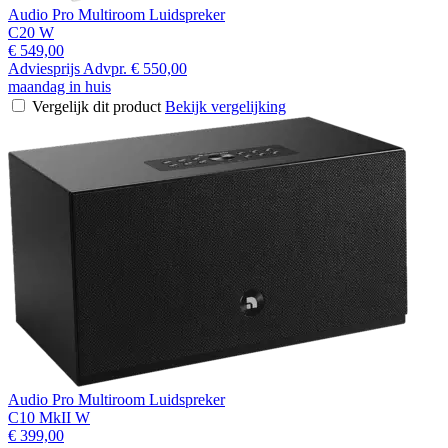
Audio Pro Multiroom Luidspreker
C20 W
€ 549,00
Adviesprijs
Advpr.
€ 550,00
maandag in huis
Vergelijk dit product
Bekijk vergelijking
Audio Pro Multiroom Luidspreker
C10 MkII W
€ 399,00