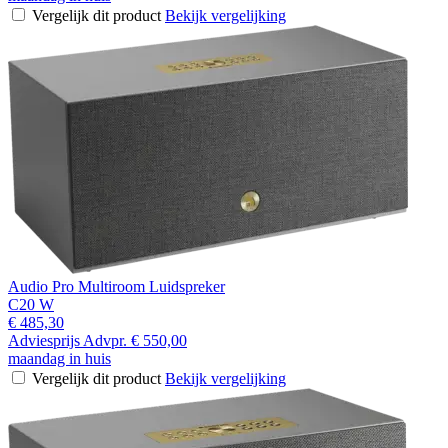
Vergelijk dit product
Bekijk vergelijking
Audio Pro Multiroom Luidspreker
C20 W
€ 485,30
Adviesprijs
Advpr.
€ 550,00
maandag in huis
Vergelijk dit product
Bekijk vergelijking