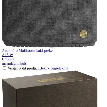
Audio Pro Multiroom Luidspreker
A15 W
€ 400,00
maandag in huis
Vergelijk dit product
Bekijk vergelijking