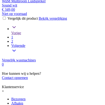
WiiM Multiroom Luidspreker
Sound wit
€ 349,00
Niet op voorraad
Vergelijk dit product
Bekijk vergelijking
Vorige
1
2
Volgende
Vergelijk wasmachines
0
Hoe kunnen wij u helpen?
Contact opnemen
Klantenservice
+
Bezorgen
Afhalen