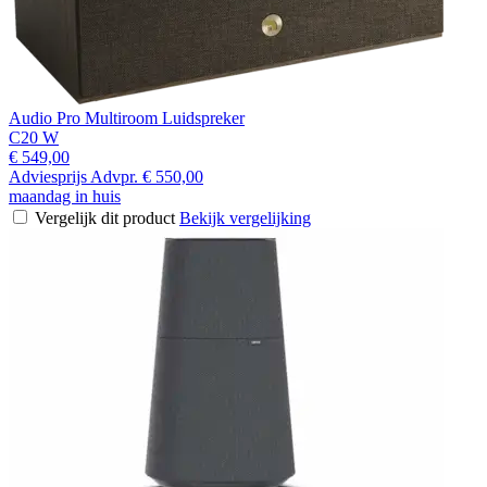
Audio Pro Multiroom Luidspreker
C20 W
€ 549,00
Adviesprijs
Advpr.
€ 550,00
maandag in huis
Vergelijk dit product
Bekijk vergelijking