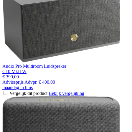
Audio Pro Multiroom Luidspreker
C10 MkII W
€ 399,00
Adviesprijs
Advpr.
€ 400,00
maandag in huis
Vergelijk dit product
Bekijk vergelijking