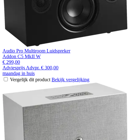
Audio Pro Multiroom Luidspreker
Addon C5 MkII W
€ 299,00
Adviesprijs
Advpr.
€ 300,00
maandag in huis
Vergelijk dit product
Bekijk vergelijking