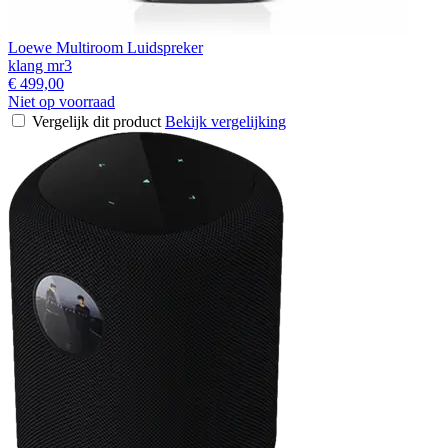
Loewe Multiroom Luidspreker
klang mr3
€ 499,00
Niet op voorraad
Vergelijk dit product
Bekijk vergelijking