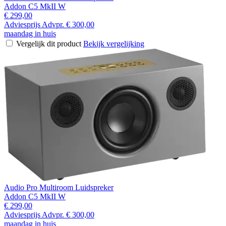
Addon C5 MkII W
€ 299,00
Adviesprijs
Advpr.
€ 300,00
maandag in huis
Vergelijk dit product
Bekijk vergelijking
Audio Pro Multiroom Luidspreker
Addon C5 MkII W
€ 299,00
Adviesprijs
Advpr.
€ 300,00
maandag in huis