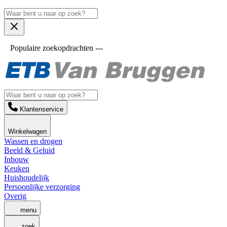
Populaire zoekopdrachten ---
Klantenservice
Winkelwagen
Wassen en drogen
Beeld & Geluid
Inbouw
Keuken
Huishoudelijk
Persoonlijke verzorging
Overig
menu
zoek