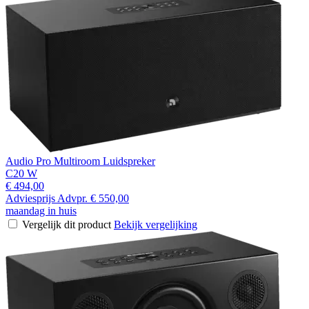
Audio Pro Multiroom Luidspreker
C20 W
€ 494,00
Adviesprijs
Advpr.
€ 550,00
maandag in huis
Vergelijk dit product
Bekijk vergelijking