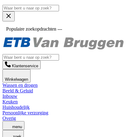
Populaire zoekopdrachten ---
Klantenservice
Winkelwagen
Wassen en drogen
Beeld & Geluid
Inbouw
Keuken
Huishoudelijk
Persoonlijke verzorging
Overig
menu
zoek