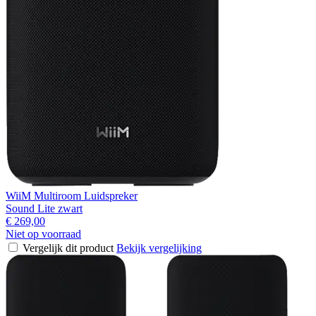
WiiM Multiroom Luidspreker
Sound Lite zwart
€ 269,00
Niet op voorraad
Vergelijk dit product
Bekijk vergelijking