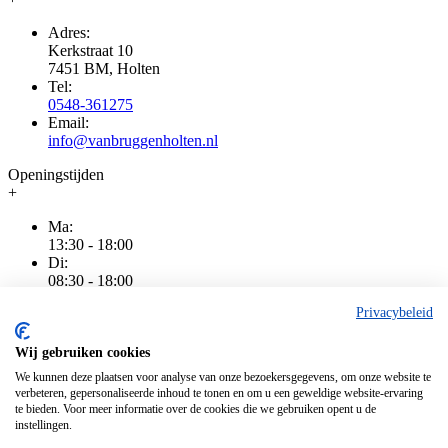
Adres:
Kerkstraat 10
7451 BM, Holten
Tel:
0548-361275
Email:
info@vanbruggenholten.nl
Openingstijden
+
Ma:
13:30 - 18:00
Di:
08:30 - 18:00
Wo:
Privacybeleid
08:30 - 18:00
Do:
08:30 - 20:00
Wij gebruiken cookies
Vr:
We kunnen deze plaatsen voor analyse van onze bezoekersgegevens, om onze website te
08:30 - 18:00
verbeteren, gepersonaliseerde inhoud te tonen en om u een geweldige website-ervaring
Za:
te bieden. Voor meer informatie over de cookies die we gebruiken opent u de
08:30 - 16:00
instellingen.
Zo: