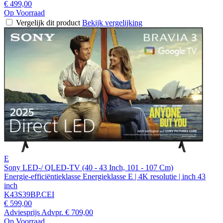
€ 499,00
Op Voorraad
Vergelijk dit product
Bekijk vergelijking
E
Sony LED-/ QLED-TV (40 - 43 Inch, 101 - 107 Cm)
Energie-efficiëntieklasse Energieklasse E | 4K resolutie | inch 43
inch
K43S39BP.CEI
€ 599,00
Adviesprijs
Advpr.
€ 709,00
Op Voorraad