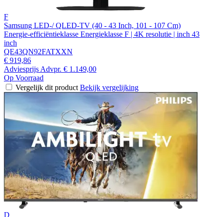
F
Samsung LED-/ QLED-TV (40 - 43 Inch, 101 - 107 Cm)
Energie-efficiëntieklasse Energieklasse F | 4K resolutie | inch 43
inch
QE43QN92FATXXN
€ 919,86
Adviesprijs
Advpr.
€ 1.149,00
Op Voorraad
Vergelijk dit product
Bekijk vergelijking
D