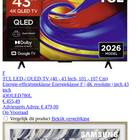
F
TCL LED-/ QLED-TV (40 - 43 Inch, 101 - 107 Cm)
Energie-efficiëntieklasse Energieklasse F | 4K resolutie | inch 43
inch
43QLED780L
€ 455,49
Adviesprijs
Advpr.
€ 479,00
Op Voorraad
Vergelijk dit product
Bekijk vergelijking