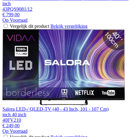
inch
43PQS9081/12
€ 799,00
Op Voorraad
Vergelijk dit product
Bekijk vergelijking
Salora LED-/ QLED-TV (40 - 43 Inch, 101 - 107 Cm)
inch 40 inch
40FV210
€ 249,00
Op Voorraad