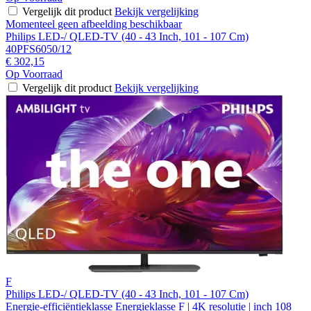
Vergelijk dit product
Bekijk vergelijking
Momenteel geen afbeelding beschikbaar
Philips LED-/ QLED-TV (40 - 43 Inch, 101 - 107 Cm)
40PFS6050/12
€ 302,15
Op Voorraad
Vergelijk dit product
Bekijk vergelijking
F
Philips LED-/ QLED-TV (40 - 43 Inch, 101 - 107 Cm)
Energie-efficiëntieklasse Energieklasse F | 4K resolutie | inch 108