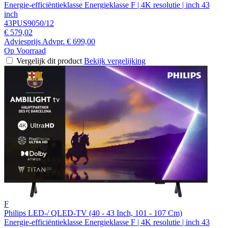
Energie-efficiëntieklasse Energieklasse F | 4K resolutie | inch 43
inch
43PUS9050/12
€ 579,02
Adviesprijs
Advpr.
€ 699,00
Op Voorraad
Vergelijk dit product
Bekijk vergelijking
F
Philips LED-/ QLED-TV (40 - 43 Inch, 101 - 107 Cm)
Energie-efficiëntieklasse Energieklasse F | 4K resolutie | inch 43