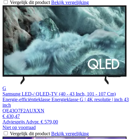
Vergelijk dit product
Bekijk vergelijking
G
Samsung LED-/ QLED-TV (40 - 43 Inch, 101 - 107 Cm)
Energie-efficiëntieklasse Energieklasse G | 4K resolutie | inch 43
inch
QE43Q7F2AUXXN
€ 430,47
Adviesprijs
Advpr.
€ 579,00
Niet op voorraad
Vergelijk dit product
Bekijk vergelijking