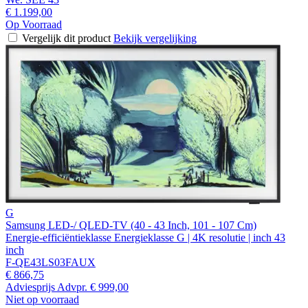
€ 1.199,00
Op Voorraad
Vergelijk dit product
Bekijk vergelijking
G
Samsung LED-/ QLED-TV (40 - 43 Inch, 101 - 107 Cm)
Energie-efficiëntieklasse Energieklasse G | 4K resolutie | inch 43
inch
F-QE43LS03FAUX
€ 866,75
Adviesprijs
Advpr.
€ 999,00
Niet op voorraad