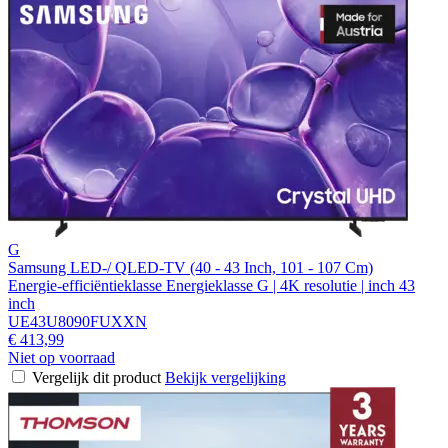
G
Samsung LED-/ QLED-TV (40 - 43 Inch, 101 - 107 Cm)
Energie-efficiëntieklasse Energieklasse G | 4K resolutie | inch 43
inch
UE43U8090FUXXN
€ 413,99
Niet op voorraad
Vergelijk dit product
Bekijk vergelijking