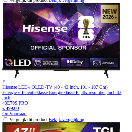
Vergelijk dit product
Bekijk vergelijking
F
Hisense LED-/ QLED-TV (40 - 43 Inch, 101 - 107 Cm)
Energie-efficiëntieklasse Energieklasse F | 4K resolutie | inch 43
inch
43E79S PRO
€ 499,00
Op Voorraad
Vergelijk dit product
Bekijk vergelijking