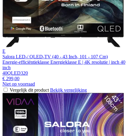
E
Salora LED-/ QLED-TV (40 - 43 Inch, 101 - 107 Cm)
Energie-efficiëntieklasse Energieklasse E | 4K resolutie | inch 40
inch
40QLED320
€ 299,00
Niet op voorraad
Vergelijk dit product
Bekijk vergelijking