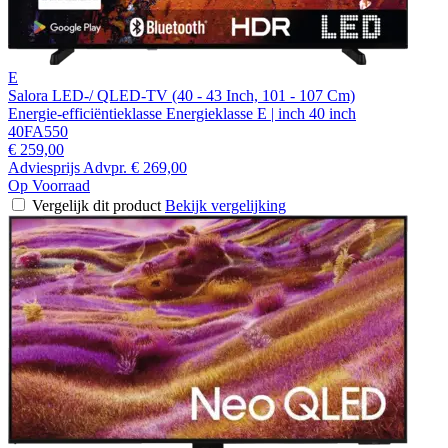
E
Salora LED-/ QLED-TV (40 - 43 Inch, 101 - 107 Cm)
Energie-efficiëntieklasse Energieklasse E | inch 40 inch
40FA550
€ 259,00
Adviesprijs
Advpr.
€ 269,00
Op Voorraad
Vergelijk dit product
Bekijk vergelijking