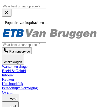
Populaire zoekopdrachten ---
Klantenservice
Winkelwagen
Wassen en drogen
Beeld & Geluid
Inbouw
Keuken
Huishoudelijk
Persoonlijke verzorging
Overig
menu
zoek