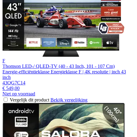
F
Thomson LED-/ QLED-TV (40 - 43 Inch, 101 - 107 Cm)
Energie-efficiëntieklasse Energieklasse F | 4K resolutie | inch 43
inch
43QG7C14
€ 549,00
Niet op voorraad
Vergelijk dit product
Bekijk vergelijking