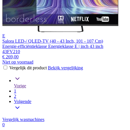
E
Salora LED-/ QLED-TV (40 - 43 Inch, 101 - 107 Cm)
Energie-efficiëntieklasse Energieklasse E | inch 43 inch
43FV210
€ 269,00
Niet op voorraad
Vergelijk dit product
Bekijk vergelijking
Vorige
1
2
Volgende
Vergelijk wasmachines
0