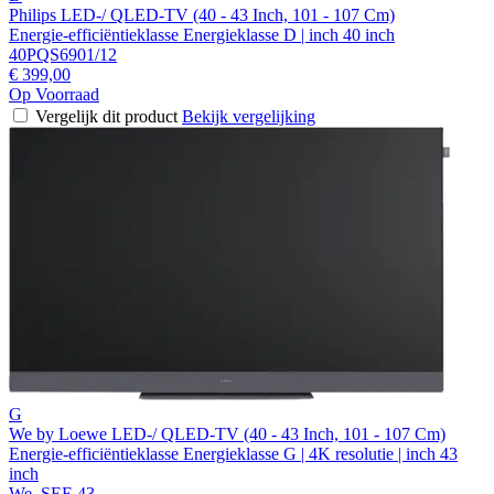
Philips LED-/ QLED-TV (40 - 43 Inch, 101 - 107 Cm)
Energie-efficiëntieklasse Energieklasse D | inch 40 inch
40PQS6901/12
€ 399,00
Op Voorraad
Vergelijk dit product
Bekijk vergelijking
G
We by Loewe LED-/ QLED-TV (40 - 43 Inch, 101 - 107 Cm)
Energie-efficiëntieklasse Energieklasse G | 4K resolutie | inch 43
inch
We. SEE 43