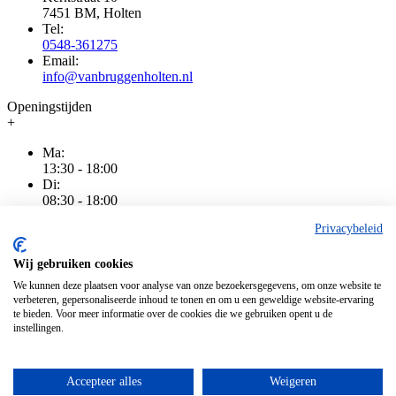
7451 BM, Holten
Tel:
0548-361275
Email:
info@vanbruggenholten.nl
Openingstijden
+
Ma:
13:30 - 18:00
Di:
08:30 - 18:00
Wo:
Privacybeleid
08:30 - 18:00
Do:
08:30 - 20:00
Wij gebruiken cookies
Vr:
We kunnen deze plaatsen voor analyse van onze bezoekersgegevens, om onze website te
08:30 - 18:00
verbeteren, gepersonaliseerde inhoud te tonen en om u een geweldige website-ervaring
Za:
te bieden. Voor meer informatie over de cookies die we gebruiken opent u de
08:30 - 16:00
instellingen.
Zo:
Gesloten
Accepteer alles
Weigeren
Algemene voorwaarden
|
Privacy
|
Cookiebeleid
|
Disclaimer