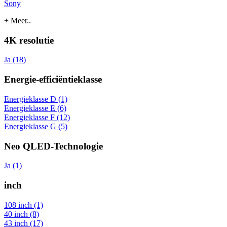
Sony
+ Meer..
4K resolutie
Ja (18)
Energie-efficiëntieklasse
Energieklasse D (1)
Energieklasse E (6)
Energieklasse F (12)
Energieklasse G (5)
Neo QLED-Technologie
Ja (1)
inch
108 inch (1)
40 inch (8)
43 inch (17)