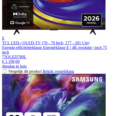
E
TCL LED-/ QLED-TV (70 - 79 Inch, 177 - 201 Cm)
Energie-efficiëntieklasse Energieklasse E | 4K resolutie | inch 75
inch
75QLED780L
€ 1.199,00
dinsdag in huis
Vergelijk dit product
Bekijk vergelijking