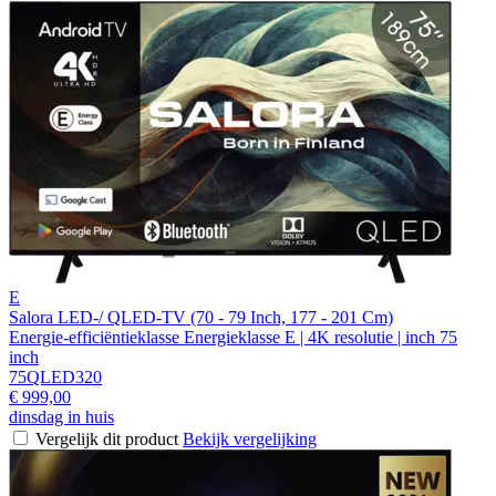
E
Salora LED-/ QLED-TV (70 - 79 Inch, 177 - 201 Cm)
Energie-efficiëntieklasse Energieklasse E | 4K resolutie | inch 75
inch
75QLED320
€ 999,00
dinsdag in huis
Vergelijk dit product
Bekijk vergelijking