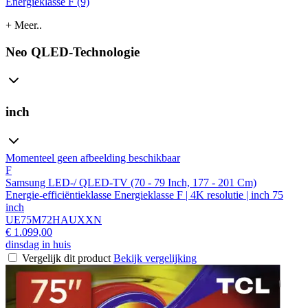
Energieklasse F (9)
+ Meer..
Neo QLED-Technologie
inch
Momenteel geen afbeelding beschikbaar
F
Samsung LED-/ QLED-TV (70 - 79 Inch, 177 - 201 Cm)
Energie-efficiëntieklasse Energieklasse F | 4K resolutie | inch 75
inch
UE75M72HAUXXN
€ 1.099,00
dinsdag in huis
Vergelijk dit product
Bekijk vergelijking