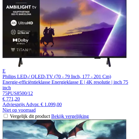
E
Philips LED-/ QLED-TV (70 - 79 Inch, 177 - 201 Cm)
Energie-efficiëntieklasse Energieklasse E | 4K resolutie | inch 75
inch
75PUS8500/12
€ 771,20
Adviesprijs
Advpr.
€ 1.099,00
Niet op voorraad
Vergelijk dit product
Bekijk vergelijking