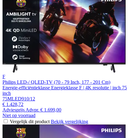
F
Philips LED-/ QLED-TV (70 - 79 Inch, 177 - 201 Cm)
Energie-efficiëntieklasse Energieklasse F | 4K resolutie | inch 75
inch
75MLED910/12
€ 1.428,72
Adviesprijs
Advpr.
€ 1.699,00
Niet op voorraad
Vergelijk dit product
Bekijk vergelijking