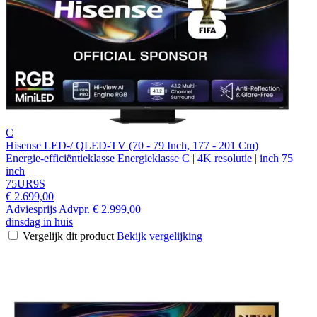
C
Hisense LED-/ QLED-TV (70 - 79 Inch, 177 - 201 Cm)
Energie-efficiëntieklasse Energieklasse C | 4K resolutie | inch 75
inch
75UR9S
€ 2.699,00
Adviesprijs
Advpr.
€ 2.999,00
dinsdag in huis
Vergelijk dit product
Bekijk vergelijking