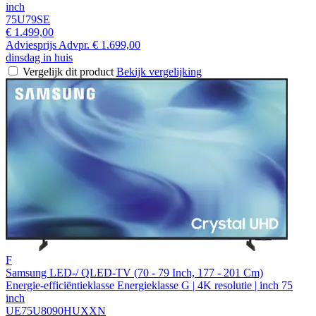
inch
75U79SE
€ 1.499,00
Adviesprijs
Advpr.
€ 1.699,00
dinsdag in huis
Vergelijk dit product
Bekijk vergelijking
F
Samsung LED-/ QLED-TV (70 - 79 Inch, 177 - 201 Cm)
Energie-efficiëntieklasse Energieklasse G | 4K resolutie | inch 75
inch
UE75U8090HUXXN