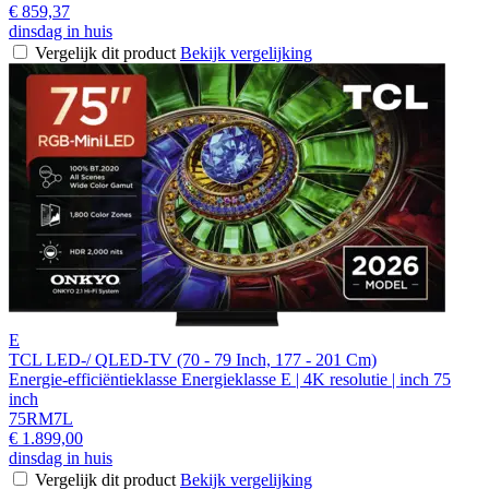
€ 859,37
dinsdag in huis
Vergelijk dit product
Bekijk vergelijking
E
TCL LED-/ QLED-TV (70 - 79 Inch, 177 - 201 Cm)
Energie-efficiëntieklasse Energieklasse E | 4K resolutie | inch 75
inch
75RM7L
€ 1.899,00
dinsdag in huis
Vergelijk dit product
Bekijk vergelijking