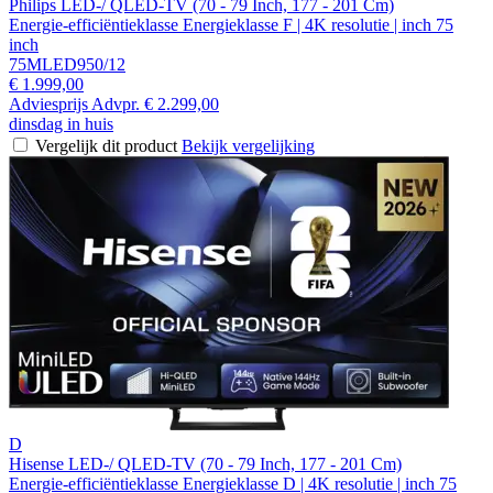
Philips LED-/ QLED-TV (70 - 79 Inch, 177 - 201 Cm)
Energie-efficiëntieklasse Energieklasse F | 4K resolutie | inch 75
inch
75MLED950/12
€ 1.999,00
Adviesprijs
Advpr.
€ 2.299,00
dinsdag in huis
Vergelijk dit product
Bekijk vergelijking
D
Hisense LED-/ QLED-TV (70 - 79 Inch, 177 - 201 Cm)
Energie-efficiëntieklasse Energieklasse D | 4K resolutie | inch 75