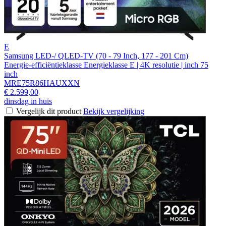
E
Samsung LED-/ QLED-TV (70 - 79 Inch, 177 - 201 Cm)
Energie-efficiëntieklasse Energieklasse E | 4K resolutie | inch 75
inch
MRE75R86HAUXXN
€ 2.599,00
dinsdag in huis
Vergelijk dit product
Bekijk vergelijking