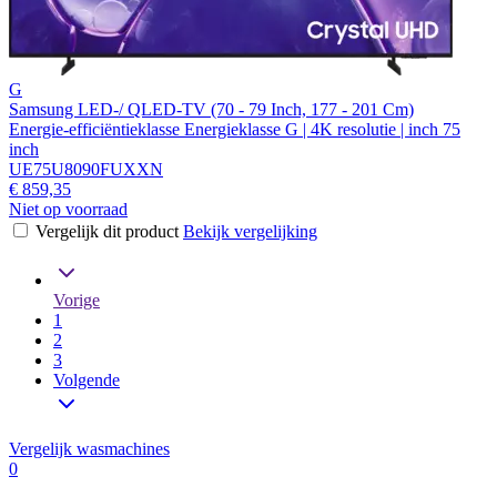
G
Samsung LED-/ QLED-TV (70 - 79 Inch, 177 - 201 Cm)
Energie-efficiëntieklasse Energieklasse G | 4K resolutie | inch 75
inch
UE75U8090FUXXN
€ 859,35
Niet op voorraad
Vergelijk dit product
Bekijk vergelijking
Vorige
1
2
3
Volgende
Vergelijk wasmachines
0