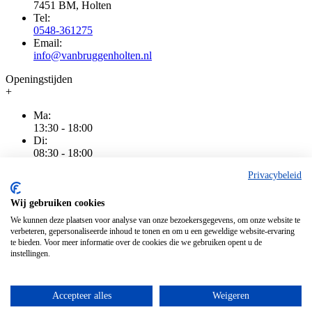
7451 BM, Holten
Tel:
0548-361275
Email:
info@vanbruggenholten.nl
Openingstijden
+
Ma:
13:30 - 18:00
Di:
08:30 - 18:00
Wo:
Privacybeleid
08:30 - 18:00
Do:
08:30 - 20:00
Wij gebruiken cookies
Vr:
We kunnen deze plaatsen voor analyse van onze bezoekersgegevens, om onze website te
08:30 - 18:00
verbeteren, gepersonaliseerde inhoud te tonen en om u een geweldige website-ervaring
Za:
te bieden. Voor meer informatie over de cookies die we gebruiken opent u de
08:30 - 16:00
instellingen.
Zo:
Gesloten
Accepteer alles
Weigeren
Algemene voorwaarden
|
Privacy
|
Cookiebeleid
|
Disclaimer