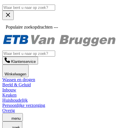
Populaire zoekopdrachten ---
Klantenservice
Winkelwagen
Wassen en drogen
Beeld & Geluid
Inbouw
Keuken
Huishoudelijk
Persoonlijke verzorging
Overig
menu
zoek