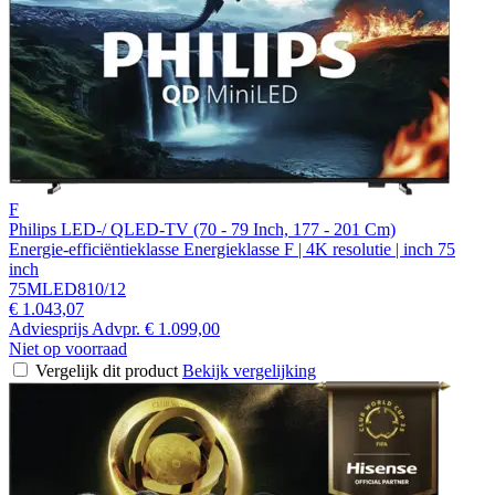
F
Philips LED-/ QLED-TV (70 - 79 Inch, 177 - 201 Cm)
Energie-efficiëntieklasse Energieklasse F | 4K resolutie | inch 75
inch
75MLED810/12
€ 1.043,07
Adviesprijs
Advpr.
€ 1.099,00
Niet op voorraad
Vergelijk dit product
Bekijk vergelijking