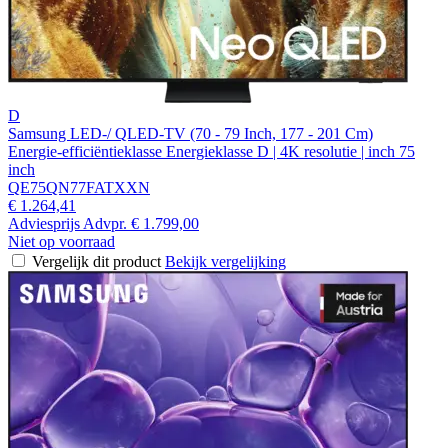
D
Samsung LED-/ QLED-TV (70 - 79 Inch, 177 - 201 Cm)
Energie-efficiëntieklasse Energieklasse D | 4K resolutie | inch 75
inch
QE75QN77FATXXN
€ 1.264,41
Adviesprijs
Advpr.
€ 1.799,00
Niet op voorraad
Vergelijk dit product
Bekijk vergelijking