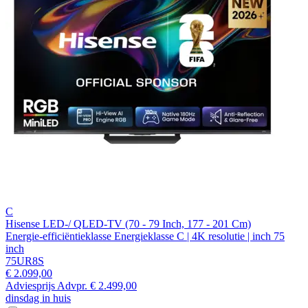
C
Hisense LED-/ QLED-TV (70 - 79 Inch, 177 - 201 Cm)
Energie-efficiëntieklasse Energieklasse C | 4K resolutie | inch 75
inch
75UR8S
€ 2.099,00
Adviesprijs
Advpr.
€ 2.499,00
dinsdag in huis