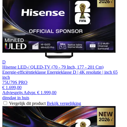
D
Hisense LED-/ QLED-TV (70 - 79 Inch, 177 - 201 Cm)
Energie-efficiëntieklasse Energieklasse D | 4K resolutie | inch 65
inch
75U79S PRO
€ 1.699,00
Adviesprijs
Advpr.
€ 1.999,00
dinsdag in huis
Vergelijk dit product
Bekijk vergelijking