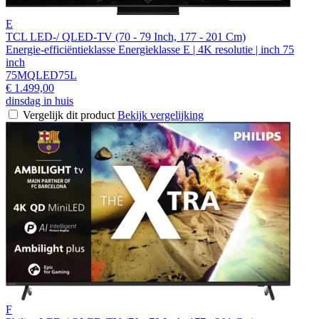
E
TCL LED-/ QLED-TV (70 - 79 Inch, 177 - 201 Cm)
Energie-efficiëntieklasse Energieklasse E | 4K resolutie | inch 75
inch
75MQLED75L
€ 1.499,00
dinsdag in huis
Vergelijk dit product
Bekijk vergelijking
F