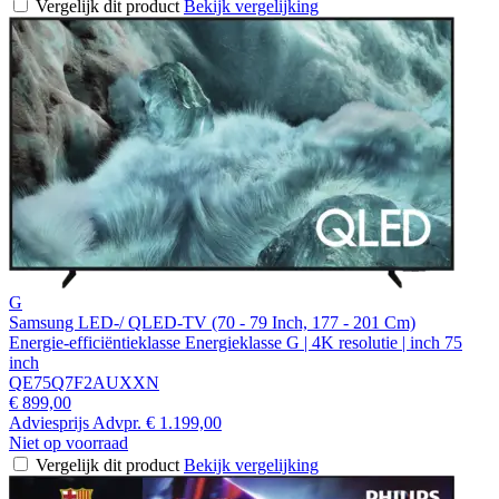
Vergelijk dit product
Bekijk vergelijking
G
Samsung LED-/ QLED-TV (70 - 79 Inch, 177 - 201 Cm)
Energie-efficiëntieklasse Energieklasse G | 4K resolutie | inch 75
inch
QE75Q7F2AUXXN
€ 899,00
Adviesprijs
Advpr.
€ 1.199,00
Niet op voorraad
Vergelijk dit product
Bekijk vergelijking